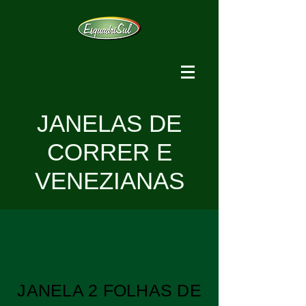
JANELAS DE
CORRER E
VENEZIANAS
JANELA 2 FOLHAS DE